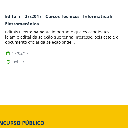
Edital nº 07/2017 - Cursos Técnicos - Informática E
Eletromecânica
Editais É extremamente importante que os candidatos
leiam o edital da seleção que tenha interesse, pois este é o
documento oficial da seleção onde...
17/02/17
08h13
NCURSO PÚBLICO