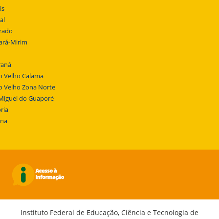
is
al
rado
ará-Mirim
raná
o Velho Calama
o Velho Zona Norte
Miguel do Guaporé
ria
ena
Instituto Federal de Educação, Ciência e Tecnologia de