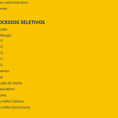
ico Administrativo
ntes
OCESSOS SELETIVOS
icado
lificado
/1
/2
/2
/1
/2
uemes
al
rado do Oeste
ará-Mirim
raná
o Velho Calama
o Velho Zona Norte