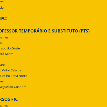
ena
cial
/IFRO
OFESSOR TEMPORÁRIO E SUBSTITUTO (PTS)
uemes
al
rado do Oeste
ará-Mirim
raná
o Velho Calama
o Velho Zona Norte
ena
Miguel do Guaporé
RSOS FIC
uemes