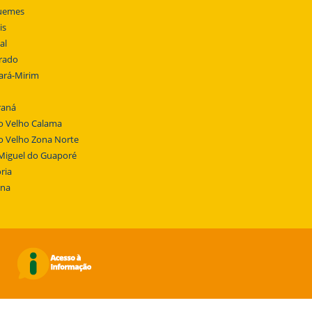
uemes
is
al
rado
ará-Mirim
raná
o Velho Calama
o Velho Zona Norte
Miguel do Guaporé
ria
ena