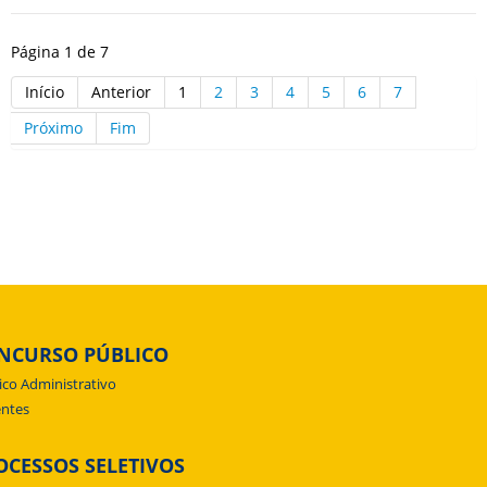
Página 1 de 7
Início
Anterior
1
2
3
4
5
6
7
Próximo
Fim
NCURSO PÚBLICO
ico Administrativo
ntes
OCESSOS SELETIVOS