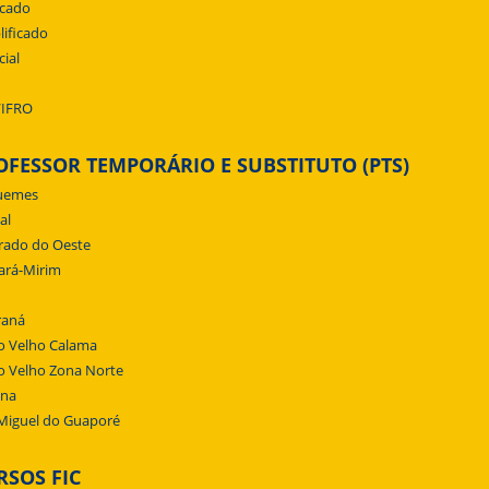
icado
lificado
cial
/IFRO
OFESSOR TEMPORÁRIO E SUBSTITUTO (PTS)
uemes
al
rado do Oeste
ará-Mirim
raná
o Velho Calama
o Velho Zona Norte
ena
Miguel do Guaporé
RSOS FIC