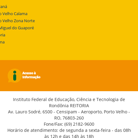
raná
o Velho Calama
o Velho Zona Norte
Miguel do Guaporé
ria
ena
Instituto Federal de Educação, Ciência e Tecnologia de
Rondônia REITORIA
Av. Lauro Sodré, 6500 - Censipam - Aeroporto, Porto Velho -
RO, 76803-260
Fone/Fax: (69) 2182-9600
Horário de atendimento: de segunda a sexta-feira - das 08h
às 12h e das 14h às 18h