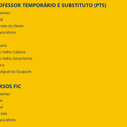
OFESSOR TEMPORÁRIO E SUBSTITUTO (PTS)
uemes
al
rado do Oeste
ará-Mirim
raná
o Velho Calama
o Velho Zona Norte
ena
Miguel do Guaporé
RSOS FIC
uemes
is
al
rado
ará-Mirim