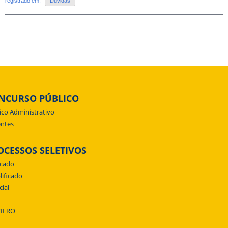
registrado em:
Duvidas
NCURSO PÚBLICO
ico Administrativo
ntes
OCESSOS SELETIVOS
icado
lificado
cial
/IFRO