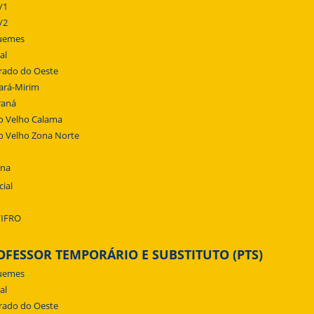
/1
/2
uemes
al
rado do Oeste
ará-Mirim
raná
o Velho Calama
o Velho Zona Norte
ena
cial
/IFRO
OFESSOR TEMPORÁRIO E SUBSTITUTO (PTS)
uemes
al
rado do Oeste