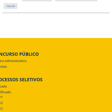
Cacoal
NCURSO PÚBLICO
ico Administrativo
ntes
OCESSOS SELETIVOS
icado
lificado
/1
/2
/2