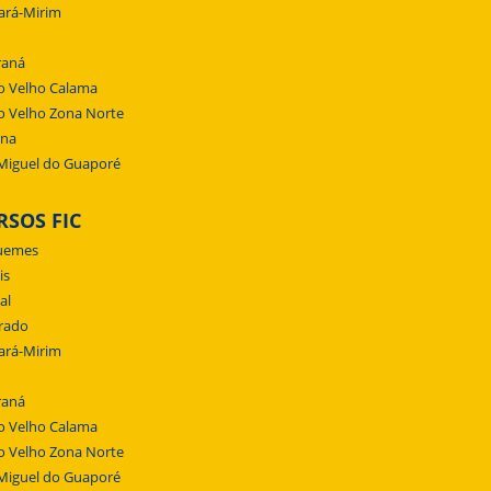
ará-Mirim
raná
o Velho Calama
o Velho Zona Norte
ena
Miguel do Guaporé
RSOS FIC
uemes
is
al
rado
ará-Mirim
raná
o Velho Calama
o Velho Zona Norte
Miguel do Guaporé