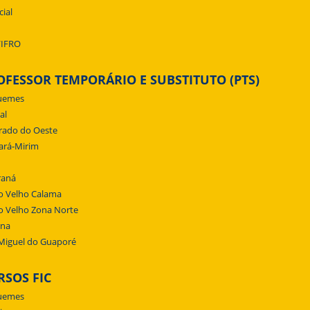
cial
/IFRO
OFESSOR TEMPORÁRIO E SUBSTITUTO (PTS)
uemes
al
rado do Oeste
ará-Mirim
raná
o Velho Calama
o Velho Zona Norte
ena
Miguel do Guaporé
RSOS FIC
uemes