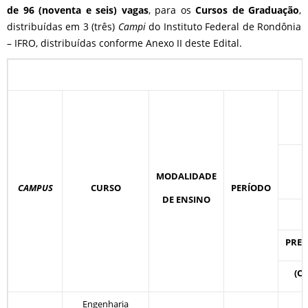
de 96 (noventa e seis) vagas
, para os
Cursos de Graduação
,
distribuídas em 3 (três)
Campi
do Instituto Federal de Rondônia
– IFRO, distribuídas conforme Anexo II deste Edital.
MODALIDADE
CAMPUS
CURSO
PERÍODO
DE ENSINO
PRET
(C2
Engenharia