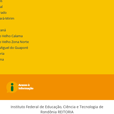
is
al
rado
ará-Mirim
raná
o Velho Calama
o Velho Zona Norte
Miguel do Guaporé
ria
ena
Instituto Federal de Educação, Ciência e Tecnologia de
Rondônia REITORIA