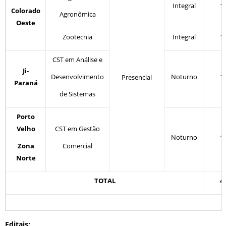
Integral
1
Colorado
Agronômica
Oeste
Zootecnia
Integral
1
CST em Análise e
Ji-
Desenvolvimento
Noturno
1
Presencial
Paraná
de Sistemas
Porto
Velho
CST em Gestão
Noturno
1
Zona
Comercial
Norte
TOTAL
4
Editais: