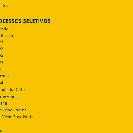
ntes
OCESSOS SELETIVOS
icado
lificado
/1
/2
/2
/1
/2
uemes
al
rado do Oeste
ará-Mirim
raná
o Velho Calama
o Velho Zona Norte
ena