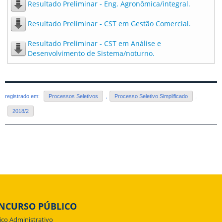
Resultado Preliminar - Eng. Agronômica/integral.
Resultado Preliminar - CST em Gestão Comercial.
Resultado Preliminar - CST em Análise e
Desenvolvimento de Sistema/noturno.
registrado em:
Processos Seletivos
,
Processo Seletivo Simplificado
,
2018/2
NCURSO PÚBLICO
ico Administrativo