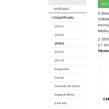
INSC
Unificado
O Reit
Simplificado
TORNA 
inscri
2021/1
Médio,
2019/2
2. DOS
2018/2
2.1 Se
Técnic
2018/1
2017/2
Ariquemes
Cacoal
Colorado do Oeste
Guajará-Mirim
CA
Ji-Paraná