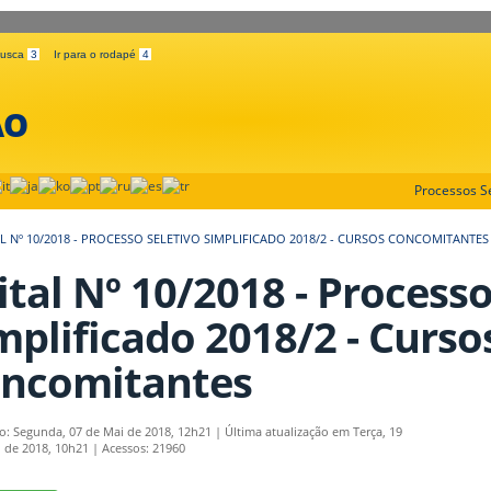
 busca
3
Ir para o rodapé
4
ÃO
Processos Se
L Nº 10/2018 - PROCESSO SELETIVO SIMPLIFICADO 2018/2 - CURSOS CONCOMITANTES
ital Nº 10/2018 - Processo
mplificado 2018/2 - Curso
ncomitantes
o: Segunda, 07 de Mai de 2018, 12h21
|
Última atualização em Terça, 19
 de 2018, 10h21
|
Acessos: 21960