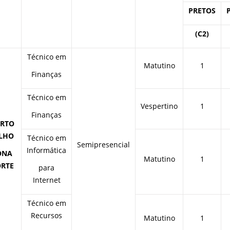
PRETOS
(C2)
Técnico em
Matutino
1
Finanças
Técnico em
Vespertino
1
Finanças
RTO
LHO
Técnico em
Semipresencial
Informática
ONA
Matutino
1
RTE
para
Internet
Técnico em
Recursos
Matutino
1