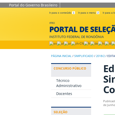
Portal do Governo Brasileiro
Ir para o conteúdo
1
Ir para o menu
2
Ir para a
IFRO
PORTAL DE SELEÇ
INSTITUTO FEDERAL DE RONDÔNIA
PÁGINA INICIAL
/
SIMPLIFICADO
/
2018/2
/
EDITA
Ed
CONCURSO PÚBLICO
Si
Técnico
Co
Administrativo
Docentes
Publicad
de Junho
SELEÇÃO