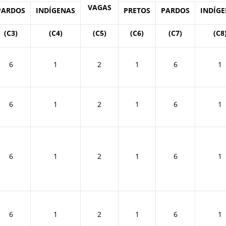
VAGAS
PARDOS
INDÍGENAS
PRETOS
PARDOS
INDÍG
(C3)
(C4)
(C5)
(C6)
(C7)
(C8
6
1
2
1
6
1
6
1
2
1
6
1
6
1
2
1
6
1
6
1
2
1
6
1