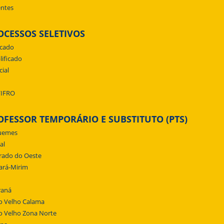
ntes
OCESSOS SELETIVOS
icado
lificado
cial
/IFRO
OFESSOR TEMPORÁRIO E SUBSTITUTO (PTS)
uemes
al
rado do Oeste
ará-Mirim
raná
o Velho Calama
o Velho Zona Norte