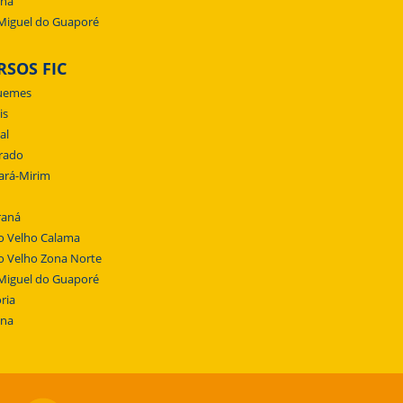
ena
Miguel do Guaporé
RSOS FIC
uemes
is
al
rado
ará-Mirim
raná
o Velho Calama
o Velho Zona Norte
Miguel do Guaporé
ria
ena