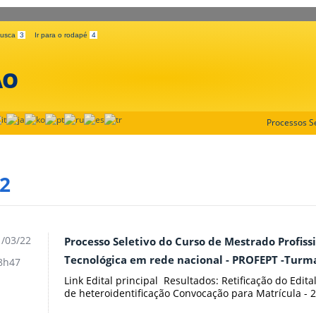
 busca
3
Ir para o rodapé
4
ÃO
Processos Se
2
/03/22
Processo Seletivo do Curso de Mestrado Profiss
Tecnológica em rede nacional - PROFEPT -Turm
8h47
Link Edital principal Resultados: Retificação do Edit
de heteroidentificação Convocação para Matrícula -