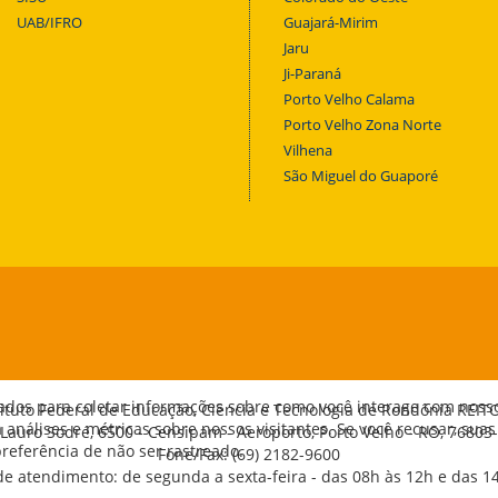
UAB/IFRO
Guajará-Mirim
Jaru
Ji-Paraná
Porto Velho Calama
Porto Velho Zona Norte
Vilhena
São Miguel do Guaporé
ados para coletar informações sobre como você interage com noss
tituto Federal de Educação, Ciência e Tecnologia de Rondônia REIT
análises e métricas sobre nossos visitantes. Se você recusar, suas
 Lauro Sodré, 6500 - Censipam - Aeroporto, Porto Velho - RO, 76803
eferência de não ser rastreado.
Fone/Fax: (69) 2182-9600
de atendimento: de segunda a sexta-feira - das 08h às 12h e das 1