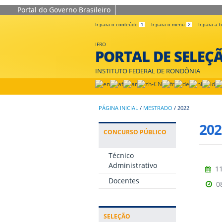
Portal do Governo Brasileiro
Ir para o conteúdo
1
Ir para o menu
2
Ir para a
IFRO
PORTAL DE SELEÇ
INSTITUTO FEDERAL DE RONDÔNIA
PÁGINA INICIAL
/
MESTRADO
/
2022
202
CONCURSO PÚBLICO
Técnico
Administrativo
11
Docentes
0
SELEÇÃO