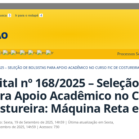
 busca
3
Ir para o rodapé
4
ÃO
Processos Se
2025 – SELEÇÃO DE BOLSISTAS PARA APOIO ACADÊMICO NO CURSO FIC DE COSTUREI
ital nº 168/2025 – Seleção
ra Apoio Acadêmico no C
stureira: Máquina Reta 
o: Sexta, 19 de Setembro de 2025, 14h59
|
Última atualização em Sexta,
tembro de 2025, 14h59
|
Acessos: 730