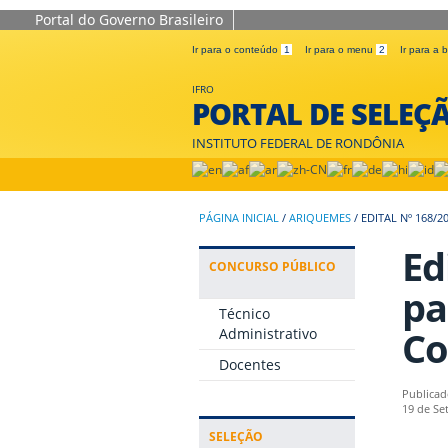
Portal do Governo Brasileiro
Ir para o conteúdo
1
Ir para o menu
2
Ir para a
IFRO
PORTAL DE SELEÇ
INSTITUTO FEDERAL DE RONDÔNIA
PÁGINA INICIAL
/
ARIQUEMES
/
EDITAL Nº 168/
Ed
CONCURSO PÚBLICO
pa
Técnico
Co
Administrativo
Docentes
Publicad
19 de Se
SELEÇÃO