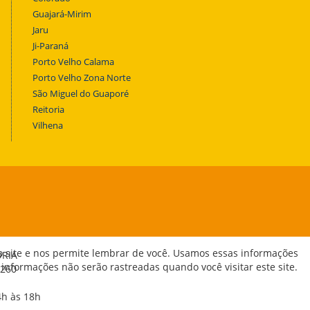
Guajará-Mirim
Jaru
Ji-Paraná
Porto Velho Calama
Porto Velho Zona Norte
São Miguel do Guaporé
Reitoria
Vilhena
o site e nos permite lembrar de você. Usamos essas informações
ORIA
 informações não serão rastreadas quando você visitar este site.
-260
4h às 18h