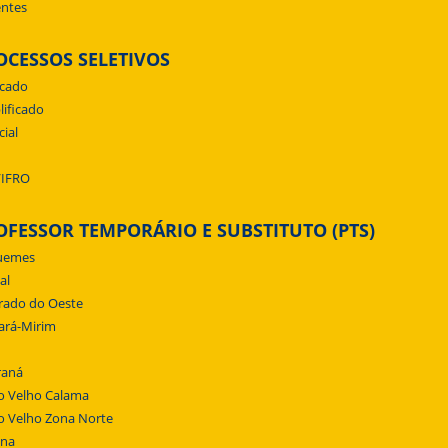
ntes
OCESSOS SELETIVOS
icado
lificado
cial
/IFRO
OFESSOR TEMPORÁRIO E SUBSTITUTO (PTS)
uemes
al
rado do Oeste
ará-Mirim
raná
o Velho Calama
o Velho Zona Norte
ena