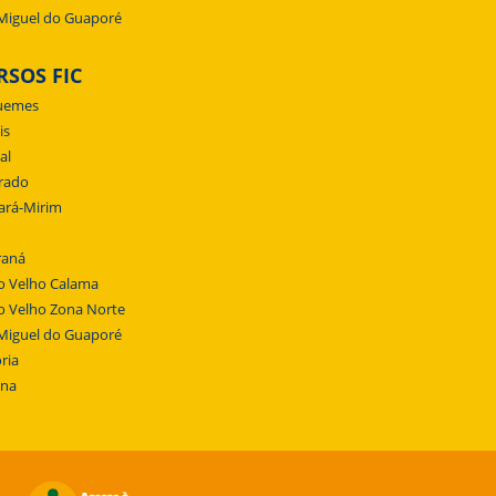
Miguel do Guaporé
RSOS FIC
uemes
is
al
rado
ará-Mirim
raná
o Velho Calama
o Velho Zona Norte
Miguel do Guaporé
ria
ena