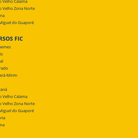
o Velho Calama
o Velho Zona Norte
ena
Miguel do Guaporé
RSOS FIC
uemes
is
al
rado
ará-Mirim
raná
o Velho Calama
o Velho Zona Norte
Miguel do Guaporé
ria
ena