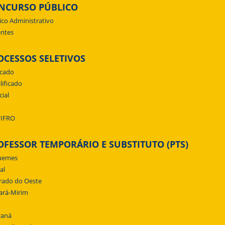
NCURSO PÚBLICO
ico Administrativo
ntes
OCESSOS SELETIVOS
icado
lificado
cial
/IFRO
OFESSOR TEMPORÁRIO E SUBSTITUTO (PTS)
uemes
al
rado do Oeste
ará-Mirim
raná