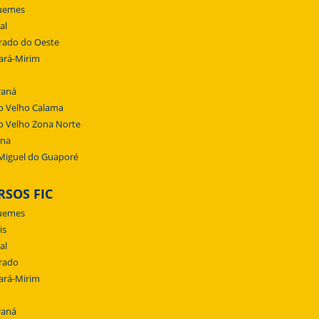
uemes
al
rado do Oeste
ará-Mirim
raná
o Velho Calama
o Velho Zona Norte
ena
Miguel do Guaporé
RSOS FIC
uemes
is
al
rado
ará-Mirim
raná