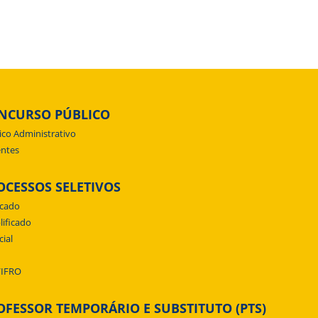
NCURSO PÚBLICO
ico Administrativo
ntes
OCESSOS SELETIVOS
icado
lificado
cial
/IFRO
OFESSOR TEMPORÁRIO E SUBSTITUTO (PTS)