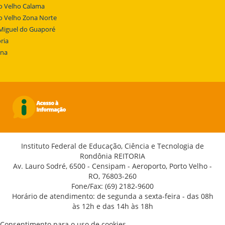
o Velho Calama
o Velho Zona Norte
Miguel do Guaporé
ria
ena
Instituto Federal de Educação, Ciência e Tecnologia de
Rondônia REITORIA
Av. Lauro Sodré, 6500 - Censipam - Aeroporto, Porto Velho -
RO, 76803-260
Fone/Fax: (69) 2182-9600
Horário de atendimento: de segunda a sexta-feira - das 08h
às 12h e das 14h às 18h
Consentimento para o uso de cookies