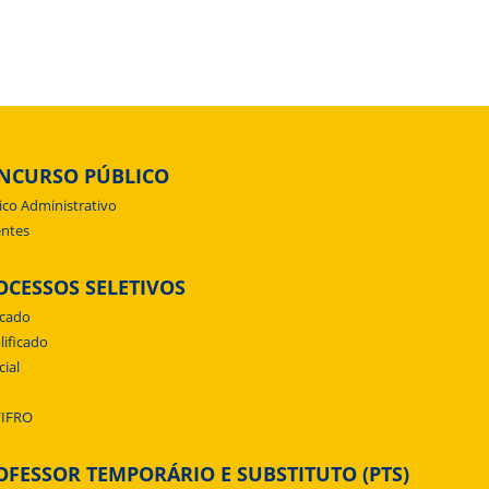
NCURSO PÚBLICO
ico Administrativo
ntes
OCESSOS SELETIVOS
icado
lificado
cial
/IFRO
OFESSOR TEMPORÁRIO E SUBSTITUTO (PTS)