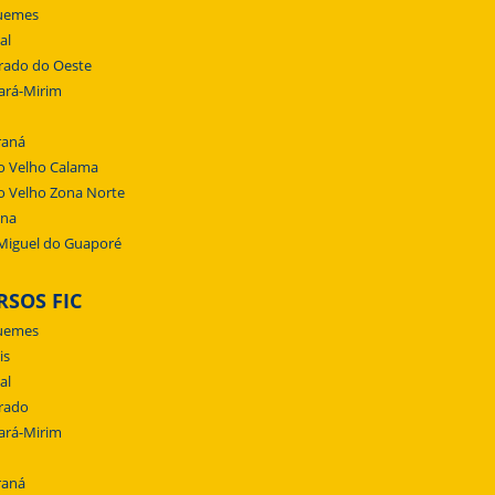
uemes
al
rado do Oeste
ará-Mirim
raná
o Velho Calama
o Velho Zona Norte
ena
Miguel do Guaporé
RSOS FIC
uemes
is
al
rado
ará-Mirim
raná