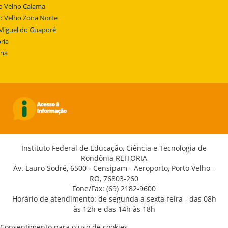
o Velho Calama
o Velho Zona Norte
Miguel do Guaporé
ria
ena
Instituto Federal de Educação, Ciência e Tecnologia de
Rondônia REITORIA
Av. Lauro Sodré, 6500 - Censipam - Aeroporto, Porto Velho -
RO, 76803-260
Fone/Fax: (69) 2182-9600
Horário de atendimento: de segunda a sexta-feira - das 08h
às 12h e das 14h às 18h
Consentimento para o uso de cookies