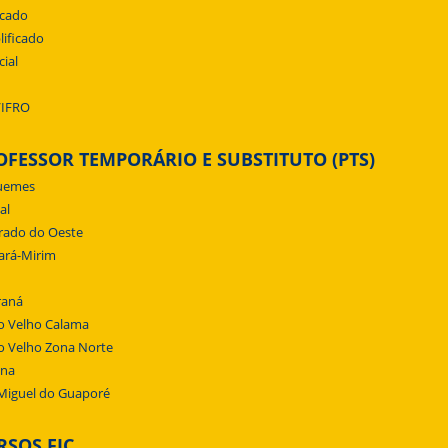
icado
lificado
cial
/IFRO
OFESSOR TEMPORÁRIO E SUBSTITUTO (PTS)
uemes
al
rado do Oeste
ará-Mirim
raná
o Velho Calama
o Velho Zona Norte
ena
Miguel do Guaporé
RSOS FIC