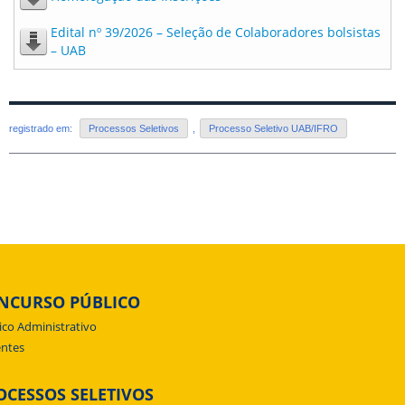
Edital nº 39/2026 – Seleção de Colaboradores bolsistas
– UAB
registrado em:
Processos Seletivos
,
Processo Seletivo UAB/IFRO
NCURSO PÚBLICO
ico Administrativo
ntes
OCESSOS SELETIVOS