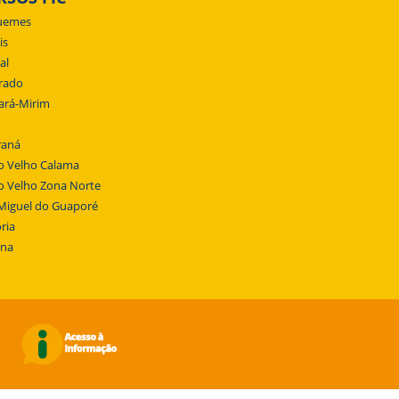
uemes
is
al
rado
ará-Mirim
raná
o Velho Calama
o Velho Zona Norte
Miguel do Guaporé
ria
ena