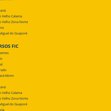
raná
o Velho Calama
o Velho Zona Norte
ena
Miguel do Guaporé
RSOS FIC
uemes
is
al
rado
ará-Mirim
raná
o Velho Calama
o Velho Zona Norte
Miguel do Guaporé
ria