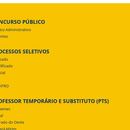
NCURSO PÚBLICO
ico Administrativo
ntes
OCESSOS SELETIVOS
icado
lificado
cial
/IFRO
OFESSOR TEMPORÁRIO E SUBSTITUTO (PTS)
uemes
al
rado do Oeste
ará-Mirim