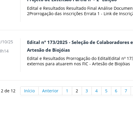
Edital e Resultados Resultado Final Análise Documen
2Prorrogação das inscrições Errata 1 - Link de Inscr
/10/25
Edital nº 173/2025 - Seleção de Colaboradores 
Artesão de Biojóias
3h14
Edital e Resultados Prorrogação do EditalEdital nº 1
externos para atuarem nos FIC - Artesão de Biojóias
 2 de 12
Início
Anterior
1
2
3
4
5
6
7