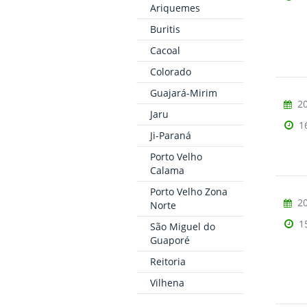
Ariquemes
Buritis
Cacoal
Colorado
Guajará-Mirim
20
Jaru
1
Ji-Paraná
Porto Velho
Calama
Porto Velho Zona
20
Norte
1
São Miguel do
Guaporé
Reitoria
Vilhena