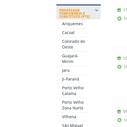
17
PROFESSOR
TEMPORÁRIO E
SUBSTITUTO (PTS)
1
Ariquemes
Cacoal
Colorado do
Oeste
Guajará-
10
Mirim
1
Jaru
Ji-Paraná
Porto Velho
Calama
Porto Velho
Zona Norte
09
Vilhena
1
São Miguel