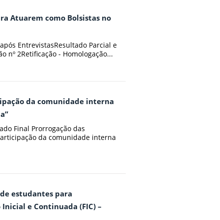
para Atuarem como Bolsistas no
 após EntrevistasResultado Parcial e
ão nº 2Retificação - Homologação...
icipação da comunidade interna
ta”
tado Final Prorrogação das
 participação da comunidade interna
o de estudantes para
nicial e Continuada (FIC) –