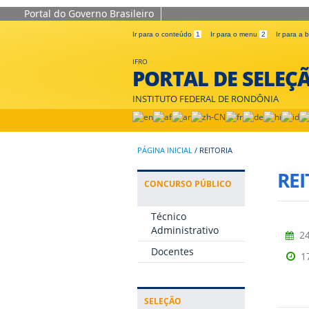
Portal do Governo Brasileiro
Ir para o conteúdo
1
Ir para o menu
2
Ir para a
IFRO
PORTAL DE SELEÇ
INSTITUTO FEDERAL DE RONDÔNIA
PÁGINA INICIAL
/
REITORIA
REI
CONCURSO PÚBLICO
Técnico
Administrativo
24
Docentes
1
SELEÇÃO