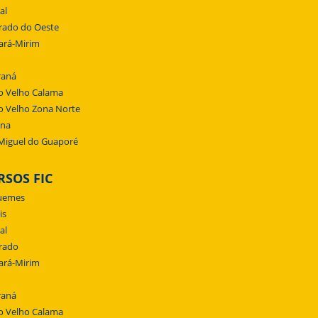
al
rado do Oeste
ará-Mirim
raná
o Velho Calama
o Velho Zona Norte
ena
Miguel do Guaporé
RSOS FIC
uemes
is
al
rado
ará-Mirim
raná
o Velho Calama