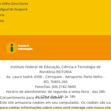
o Velho Zona Norte
Miguel do Guaporé
ria
ena
Instituto Federal de Educação, Ciência e Tecnologia de
Rondônia REITORIA
Av. Lauro Sodré, 6500 - Censipam - Aeroporto, Porto Velho -
RO, 76803-260
Fone/Fax: (69) 2182-9600
Horário de atendimento: de segunda a sexta-feira - das 08h
às 12h e das 14h às 18h
Consentimento para o uso de cookies
Este site armazena cookies em seu computador. Os cookies são u
para coletar informações sobre como você interage com nosso site