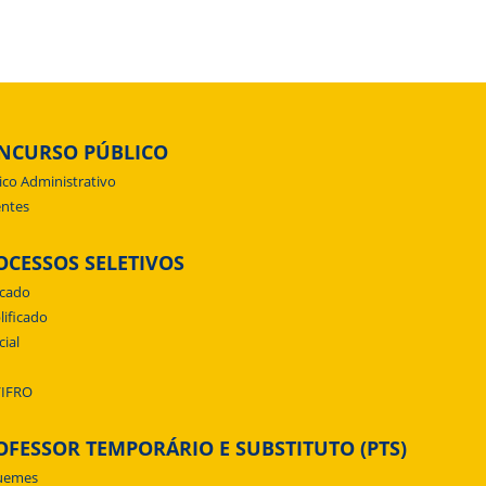
NCURSO PÚBLICO
ico Administrativo
ntes
OCESSOS SELETIVOS
icado
lificado
cial
/IFRO
OFESSOR TEMPORÁRIO E SUBSTITUTO (PTS)
uemes