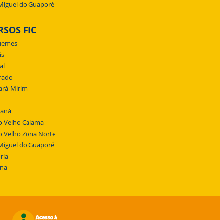
Miguel do Guaporé
RSOS FIC
uemes
is
al
rado
ará-Mirim
raná
o Velho Calama
o Velho Zona Norte
Miguel do Guaporé
ria
ena