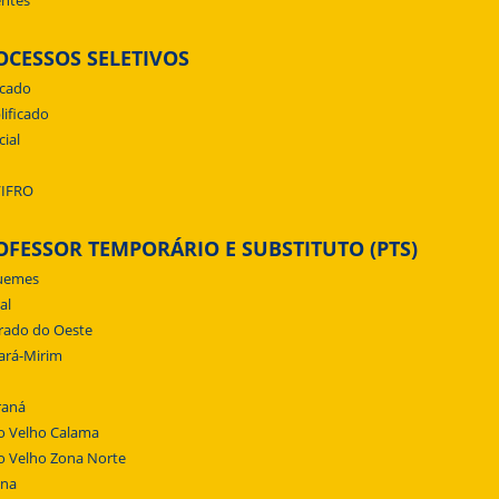
ntes
OCESSOS SELETIVOS
icado
lificado
cial
/IFRO
OFESSOR TEMPORÁRIO E SUBSTITUTO (PTS)
uemes
al
rado do Oeste
ará-Mirim
raná
o Velho Calama
o Velho Zona Norte
ena