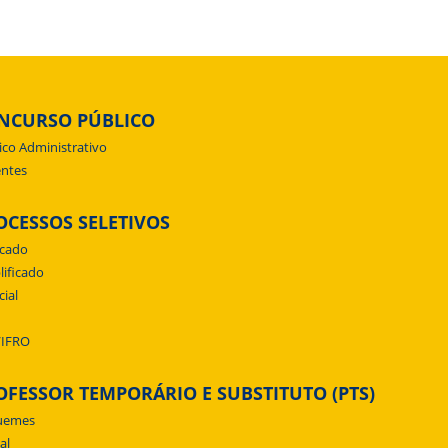
NCURSO PÚBLICO
ico Administrativo
ntes
OCESSOS SELETIVOS
icado
lificado
cial
/IFRO
OFESSOR TEMPORÁRIO E SUBSTITUTO (PTS)
uemes
al