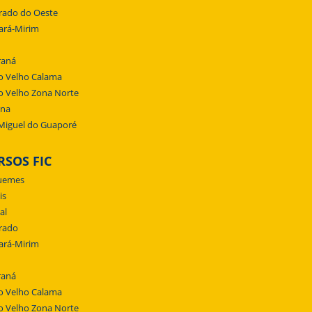
rado do Oeste
ará-Mirim
raná
o Velho Calama
o Velho Zona Norte
ena
Miguel do Guaporé
RSOS FIC
uemes
is
al
rado
ará-Mirim
raná
o Velho Calama
o Velho Zona Norte