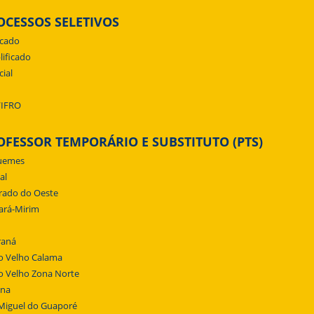
OCESSOS SELETIVOS
icado
lificado
cial
/IFRO
OFESSOR TEMPORÁRIO E SUBSTITUTO (PTS)
uemes
al
rado do Oeste
ará-Mirim
raná
o Velho Calama
o Velho Zona Norte
ena
Miguel do Guaporé