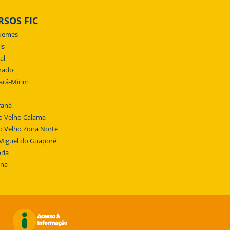
RSOS FIC
uemes
is
al
rado
ará-Mirim
raná
o Velho Calama
o Velho Zona Norte
Miguel do Guaporé
ria
ena