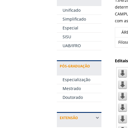
13/6/2
determ
Unificado
CAMPU
Simplificado
com as
Especial
ÁR
SISU
Filos
UAB/IFRO
Editais
PÓS-GRADUAÇÃO
Especialização
Mestrado
Doutorado
EXTENSÃO