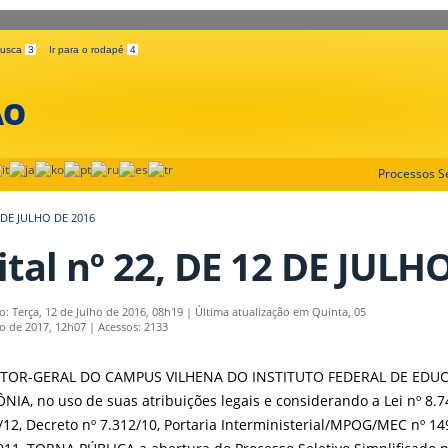
 busca
3
Ir para o rodapé
4
ÃO
Processos Se
2 DE JULHO DE 2016
ital nº 22, DE 12 DE JULH
o: Terça, 12 de Julho de 2016, 08h19
|
Última atualização em Quinta, 05
ro de 2017, 12h07
|
Acessos: 2133
ETOR-GERAL DO CAMPUS VILHENA DO INSTITUTO FEDERAL DE EDUC
IA, no uso de suas atribuições legais e considerando a Lei nº 8.74
/12, Decreto nº 7.312/10, Portaria Interministerial/MPOG/MEC nº 1