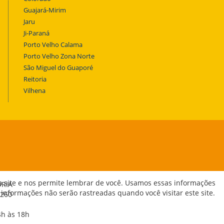
Guajará-Mirim
Jaru
Ji-Paraná
Porto Velho Calama
Porto Velho Zona Norte
São Miguel do Guaporé
Reitoria
Vilhena
o site e nos permite lembrar de você. Usamos essas informações
ORIA
 informações não serão rastreadas quando você visitar este site.
-260
4h às 18h