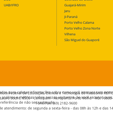
UAB/IFRO
Guajará-Mirim
Jaru
Ji-Paraná
Porto Velho Calama
Porto Velho Zona Norte
Vilhena
São Miguel do Guaporé
ados para coletar informações sobre como você interage com noss
tituto Federal de Educação, Ciência e Tecnologia de Rondônia REIT
análises e métricas sobre nossos visitantes. Se você recusar, suas
 Lauro Sodré, 6500 - Censipam - Aeroporto, Porto Velho - RO, 76803
eferência de não ser rastreado.
Fone/Fax: (69) 2182-9600
de atendimento: de segunda a sexta-feira - das 08h às 12h e das 1