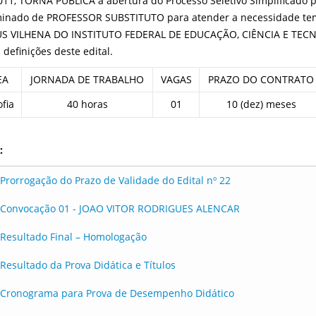
011, TORNA PÚBLICA a abertura do Processo Seletivo Simplificado 
inado de PROFESSOR SUBSTITUTO para atender a necessidade temp
S VILHENA DO INSTITUTO FEDERAL DE EDUCAÇÃO, CIÊNCIA E TEC
 definições deste edital.
EA
JORNADA DE TRABALHO
VAGAS
PRAZO DO CONTRATO
ofia
40 horas
01
10 (dez) meses
:
Prorrogação do Prazo de Validade do Edital nº 22
Convocação 01 - JOAO VITOR RODRIGUES ALENCAR
Resultado Final – Homologação
Resultado da Prova Didática e Títulos
Cronograma para Prova de Desempenho Didático