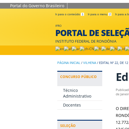
Portal do Governo Brasileiro
Ir para o conteúdo
1
Ir para o menu
2
Ir para a
IFRO
PORTAL DE SELEÇ
INSTITUTO FEDERAL DE RONDÔNIA
PÁGINA INICIAL
/
VILHENA
/
EDITAL Nº 22, DE 1
Ed
CONCURSO PÚBLICO
Técnico
Publicad
de Janei
Administrativo
Docentes
O DIR
RONDÔN
12.772
SELEÇÃO