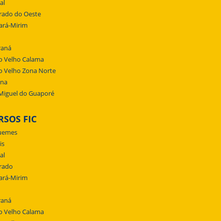
al
rado do Oeste
ará-Mirim
raná
o Velho Calama
o Velho Zona Norte
ena
Miguel do Guaporé
RSOS FIC
uemes
is
al
rado
ará-Mirim
raná
o Velho Calama