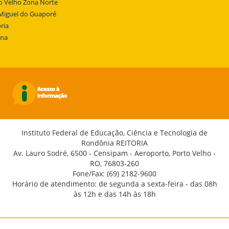
o Velho Zona Norte
Miguel do Guaporé
ria
ena
Instituto Federal de Educação, Ciência e Tecnologia de
Rondônia REITORIA
Av. Lauro Sodré, 6500 - Censipam - Aeroporto, Porto Velho -
RO, 76803-260
Fone/Fax: (69) 2182-9600
Horário de atendimento: de segunda a sexta-feira - das 08h
às 12h e das 14h às 18h