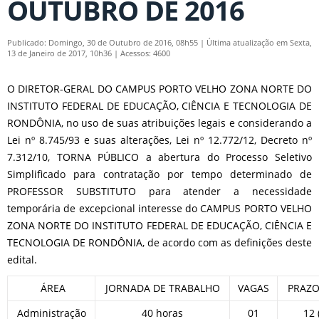
OUTUBRO DE 2016
Publicado: Domingo, 30 de Outubro de 2016, 08h55
|
Última atualização em Sexta,
13 de Janeiro de 2017, 10h36
|
Acessos: 4600
O DIRETOR-GERAL DO CAMPUS PORTO VELHO ZONA NORTE DO
INSTITUTO FEDERAL DE EDUCAÇÃO, CIÊNCIA E TECNOLOGIA DE
RONDÔNIA, no uso de suas atribuições legais e considerando a
Lei nº 8.745/93 e suas alterações, Lei nº 12.772/12, Decreto nº
7.312/10, TORNA PÚBLICO a abertura do Processo Seletivo
Simplificado para contratação por tempo determinado de
PROFESSOR SUBSTITUTO para atender a necessidade
temporária de excepcional interesse do CAMPUS PORTO VELHO
ZONA NORTE DO INSTITUTO FEDERAL DE EDUCAÇÃO, CIÊNCIA E
TECNOLOGIA DE RONDÔNIA, de acordo com as definições deste
edital.
ÁREA
JORNADA DE TRABALHO
VAGAS
PRAZ
Administração
40 horas
01
12 