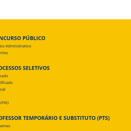
NCURSO PÚBLICO
ico Administrativo
ntes
OCESSOS SELETIVOS
icado
lificado
cial
/IFRO
OFESSOR TEMPORÁRIO E SUBSTITUTO (PTS)
uemes