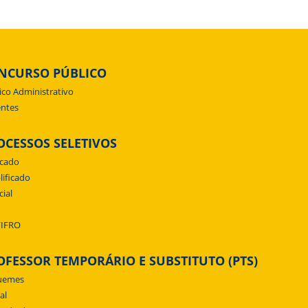
NCURSO PÚBLICO
ico Administrativo
ntes
OCESSOS SELETIVOS
icado
lificado
cial
/IFRO
OFESSOR TEMPORÁRIO E SUBSTITUTO (PTS)
uemes
al