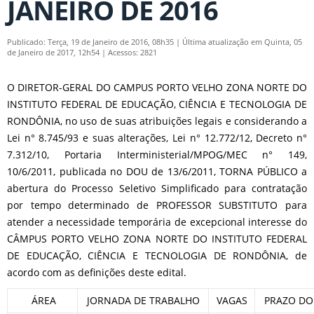
JANEIRO DE 2016
Publicado: Terça, 19 de Janeiro de 2016, 08h35
|
Última atualização em Quinta, 05
de Janeiro de 2017, 12h54
|
Acessos: 2821
O DIRETOR-GERAL DO CAMPUS PORTO VELHO ZONA NORTE DO
INSTITUTO FEDERAL DE EDUCAÇÃO, CIÊNCIA E TECNOLOGIA DE
RONDÔNIA, no uso de suas atribuições legais e considerando a
Lei n° 8.745/93 e suas alterações, Lei n° 12.772/12, Decreto n°
7.312/10, Portaria Interministerial/MPOG/MEC n° 149,
10/6/2011, publicada no DOU de 13/6/2011, TORNA PÚBLICO a
abertura do Processo Seletivo Simplificado para contratação
por tempo determinado de PROFESSOR SUBSTITUTO para
atender a necessidade temporária de excepcional interesse do
CÂMPUS PORTO VELHO ZONA NORTE DO INSTITUTO FEDERAL
DE EDUCAÇÃO, CIÊNCIA E TECNOLOGIA DE RONDÔNIA, de
acordo com as definições deste edital.
ÁREA
JORNADA DE TRABALHO
VAGAS
PRAZO DO