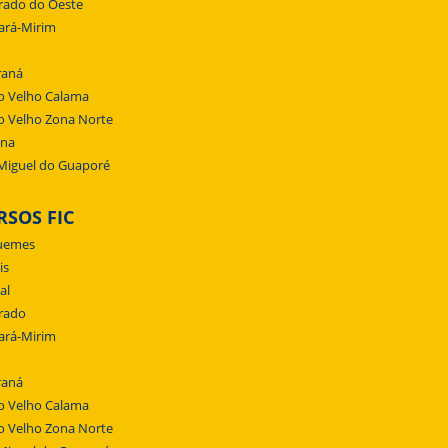
rado do Oeste
ará-Mirim
raná
o Velho Calama
o Velho Zona Norte
ena
Miguel do Guaporé
RSOS FIC
uemes
is
al
rado
ará-Mirim
raná
o Velho Calama
o Velho Zona Norte