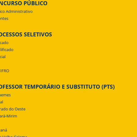
NCURSO PÚBLICO
ico Administrativo
ntes
OCESSOS SELETIVOS
icado
lificado
cial
/IFRO
OFESSOR TEMPORÁRIO E SUBSTITUTO (PTS)
uemes
al
rado do Oeste
ará-Mirim
raná