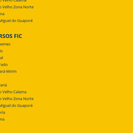
o Velho Calama
o Velho Zona Norte
ena
Miguel do Guaporé
RSOS FIC
uemes
is
al
rado
ará-Mirim
raná
o Velho Calama
o Velho Zona Norte
Miguel do Guaporé
ria
ena