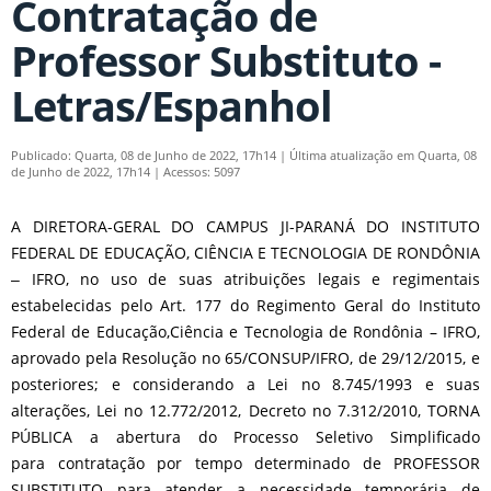
Contratação de
Professor Substituto -
Letras/Espanhol
Publicado: Quarta, 08 de Junho de 2022, 17h14
|
Última atualização em Quarta, 08
de Junho de 2022, 17h14
|
Acessos: 5097
A DIRETORA-GERAL DO CAMPUS JI-PARANÁ DO INSTITUTO
FEDERAL DE EDUCAÇÃO, CIÊNCIA E TECNOLOGIA DE RONDÔNIA
‒ IFRO, no uso de suas atribuições legais e regimentais
estabelecidas pelo Art. 177 do Regimento Geral do Instituto
Federal de Educação,Ciência e Tecnologia de Rondônia – IFRO,
aprovado pela Resolução no 65/CONSUP/IFRO, de 29/12/2015, e
posteriores; e considerando a Lei no 8.745/1993 e suas
alterações, Lei no 12.772/2012, Decreto no 7.312/2010, TORNA
PÚBLICA a abertura do Processo Seletivo Simplificado
para contratação por tempo determinado de PROFESSOR
SUBSTITUTO para atender a necessidade temporária de