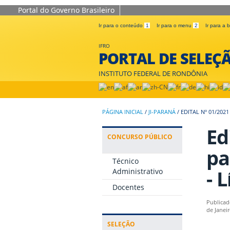
Portal do Governo Brasileiro
Ir para o conteúdo
1
Ir para o menu
2
Ir para a
IFRO
PORTAL DE SELEÇ
INSTITUTO FEDERAL DE RONDÔNIA
PÁGINA INICIAL
/
JI-PARANÁ
/
EDITAL Nº 01/20
Ed
CONCURSO PÚBLICO
pa
Técnico
- 
Administrativo
Docentes
Publicad
de Janei
SELEÇÃO