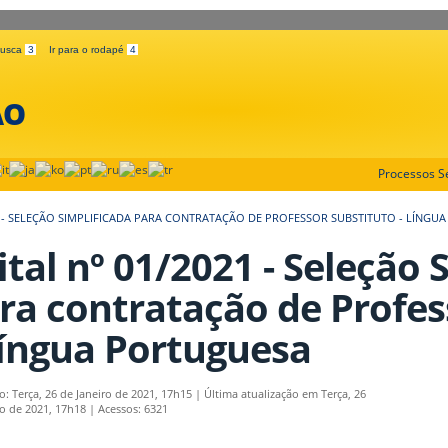
 busca
3
Ir para o rodapé
4
ÃO
Processos Se
21 - SELEÇÃO SIMPLIFICADA PARA CONTRATAÇÃO DE PROFESSOR SUBSTITUTO - LÍNGU
ital nº 01/2021 - Seleção 
ra contratação de Profes
Língua Portuguesa
o: Terça, 26 de Janeiro de 2021, 17h15
|
Última atualização em Terça, 26
ro de 2021, 17h18
|
Acessos: 6321