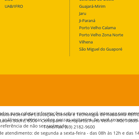
UAB/IFRO
Guajará-Mirim
Jaru
Ji-Paraná
Porto Velho Calama
Porto Velho Zona Norte
Vilhena
São Miguel do Guaporé
ados para coletar informações sobre como você interage com noss
tituto Federal de Educação, Ciência e Tecnologia de Rondônia REIT
análises e métricas sobre nossos visitantes. Se você recusar, suas
 Lauro Sodré, 6500 - Censipam - Aeroporto, Porto Velho - RO, 76803
eferência de não ser rastreado.
Fone/Fax: (69) 2182-9600
de atendimento: de segunda a sexta-feira - das 08h às 12h e das 1