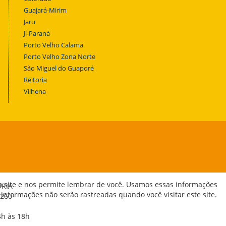
Guajará-Mirim
Jaru
Ji-Paraná
Porto Velho Calama
Porto Velho Zona Norte
São Miguel do Guaporé
Reitoria
Vilhena
o site e nos permite lembrar de você. Usamos essas informações
ORIA
 informações não serão rastreadas quando você visitar este site.
-260
4h às 18h