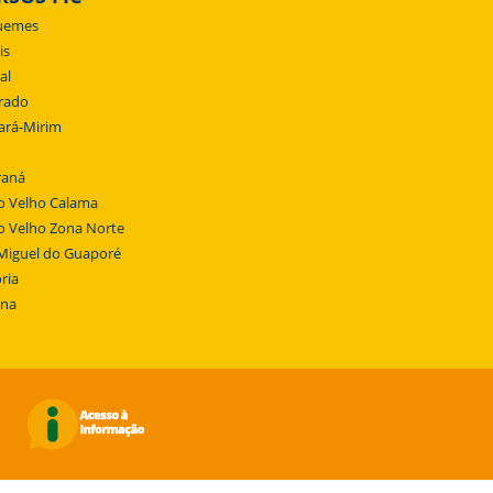
uemes
is
al
rado
ará-Mirim
raná
o Velho Calama
o Velho Zona Norte
Miguel do Guaporé
ria
ena