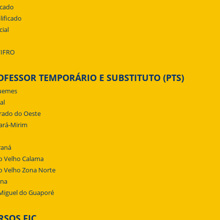
icado
lificado
cial
/IFRO
OFESSOR TEMPORÁRIO E SUBSTITUTO (PTS)
uemes
al
rado do Oeste
ará-Mirim
raná
o Velho Calama
o Velho Zona Norte
ena
Miguel do Guaporé
RSOS FIC