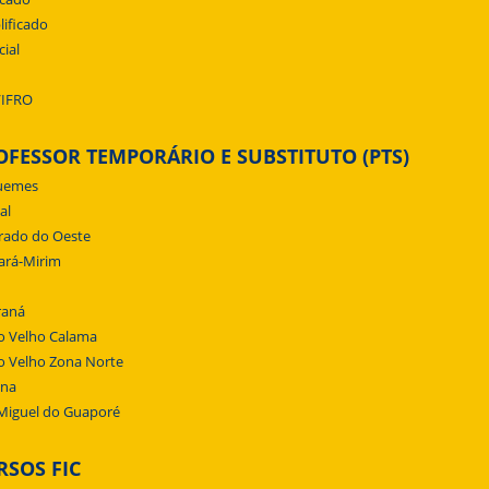
lificado
cial
/IFRO
OFESSOR TEMPORÁRIO E SUBSTITUTO (PTS)
uemes
al
rado do Oeste
ará-Mirim
raná
o Velho Calama
o Velho Zona Norte
ena
Miguel do Guaporé
RSOS FIC