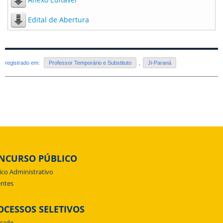
Edital de Abertura
registrado em:
Professor Temporário e Substituto
,
Ji-Paraná
NCURSO PÚBLICO
ico Administrativo
ntes
OCESSOS SELETIVOS
icado