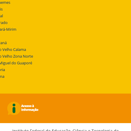
uemes
is
al
rado
ará-Mirim
raná
o Velho Calama
o Velho Zona Norte
Miguel do Guaporé
ria
ena
Instituto Federal de Educação, Ciência e Tecnologia de