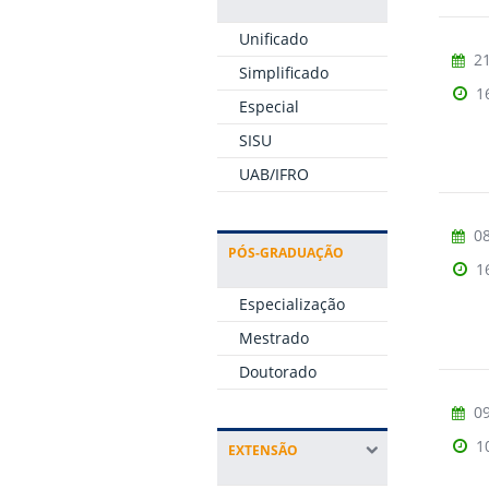
Unificado
21
Simplificado
1
Especial
SISU
UAB/IFRO
08
PÓS-GRADUAÇÃO
1
Especialização
Mestrado
Doutorado
09
1
EXTENSÃO