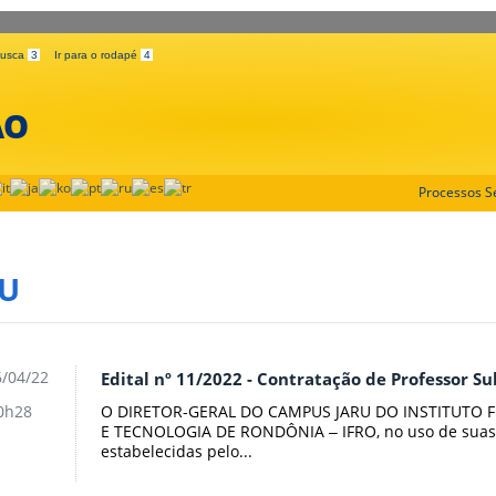
 busca
3
Ir para o rodapé
4
ÃO
Processos Se
RU
/04/22
Edital nº 11/2022 - Contratação de Professor Su
O DIRETOR-GERAL DO CAMPUS JARU DO INSTITUTO F
0h28
E TECNOLOGIA DE RONDÔNIA ‒ IFRO, no uso de suas a
estabelecidas pelo...