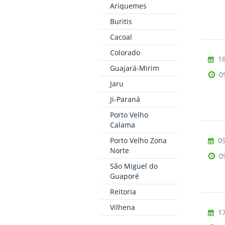
Ariquemes
Buritis
Cacoal
Colorado
18
Guajará-Mirim
0
Jaru
Ji-Paraná
Porto Velho
Calama
09
Porto Velho Zona
Norte
0
São Miguel do
Guaporé
Reitoria
Vilhena
17