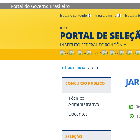
Portal do Governo Brasileiro
Ir para o conteúdo
1
Ir para o menu
2
Ir para a
IFRO
PORTAL DE SELEÇ
INSTITUTO FEDERAL DE RONDÔNIA
PÁGINA INICIAL
/
JARU
JA
CONCURSO PÚBLICO
Técnico
Administrativo
06
Docentes
1
SELEÇÃO