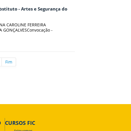
bstituto - Artes e Segurança do
LLANA CAROLINE FERREIRA
A GONÇALVESConvocação -
Fim
O
CURSOS FIC
Ariquemes