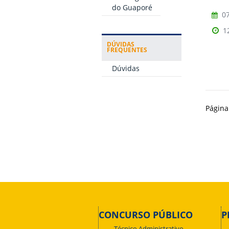
do Guaporé
07
1
DÚVIDAS
FREQUENTES
Dúvidas
Página
CONCURSO PÚBLICO
P
Técnico Administrativo