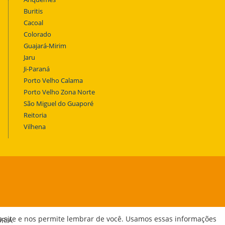
Buritis
Cacoal
Colorado
Guajará-Mirim
Jaru
Ji-Paraná
Porto Velho Calama
Porto Velho Zona Norte
São Miguel do Guaporé
Reitoria
Vilhena
o site e nos permite lembrar de você. Usamos essas informações
ORIA