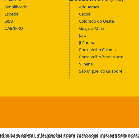
Simplificado
Ariquemes
Especial
Cacoal
SISU
Colorado do Oeste
UAB/IFRO
Guajará-Mirim
Jaru
Ji-Paraná
Porto Velho Calama
Porto Velho Zona Norte
Vilhena
São Miguel do Guaporé
ados para coletar informações sobre como você interage com noss
tituto Federal de Educação, Ciência e Tecnologia de Rondônia REIT