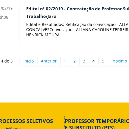
/02/19
Edital nº 02/2019 - Contratação de Professor Su
Trabalho/Jaru
2h08
Edital e Resultados: Retificação da convocação - A
GONÇALVESConvocação - ALLANA CAROLINE FERREIR
HENRICK MOURA...
 4 de 5
Início
Anterior
1
2
3
4
5
Próximo
ROCESSOS SELETIVOS
PROFESSOR TEMPORÁRI
E SUBSTITUTO (PTS)
Unificado