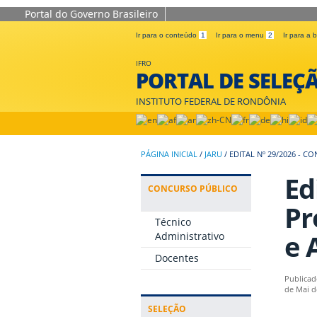
Portal do Governo Brasileiro
Ir para o conteúdo
1
Ir para o menu
2
Ir para a
IFRO
PORTAL DE SELEÇ
INSTITUTO FEDERAL DE RONDÔNIA
PÁGINA INICIAL
/
JARU
/
EDITAL Nº 29/2026 - 
Ed
CONCURSO PÚBLICO
Pr
Técnico
e 
Administrativo
Docentes
Publicad
de Mai d
SELEÇÃO