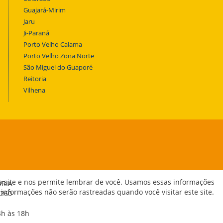
Guajará-Mirim
Jaru
Ji-Paraná
Porto Velho Calama
Porto Velho Zona Norte
São Miguel do Guaporé
Reitoria
Vilhena
o site e nos permite lembrar de você. Usamos essas informações
ORIA
 informações não serão rastreadas quando você visitar este site.
-260
4h às 18h