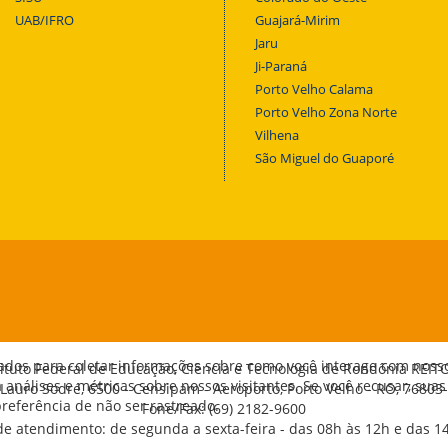
UAB/IFRO
Guajará-Mirim
Jaru
Ji-Paraná
Porto Velho Calama
Porto Velho Zona Norte
Vilhena
São Miguel do Guaporé
ados para coletar informações sobre como você interage com noss
tituto Federal de Educação, Ciência e Tecnologia de Rondônia REIT
análises e métricas sobre nossos visitantes. Se você recusar, suas
 Lauro Sodré, 6500 - Censipam - Aeroporto, Porto Velho - RO, 76803
eferência de não ser rastreado.
Fone/Fax: (69) 2182-9600
de atendimento: de segunda a sexta-feira - das 08h às 12h e das 1