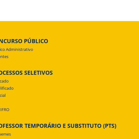
NCURSO PÚBLICO
ico Administrativo
ntes
OCESSOS SELETIVOS
icado
lificado
cial
/IFRO
OFESSOR TEMPORÁRIO E SUBSTITUTO (PTS)
uemes