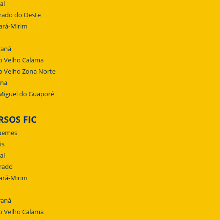
al
rado do Oeste
ará-Mirim
raná
o Velho Calama
o Velho Zona Norte
ena
Miguel do Guaporé
RSOS FIC
uemes
is
al
rado
ará-Mirim
raná
o Velho Calama