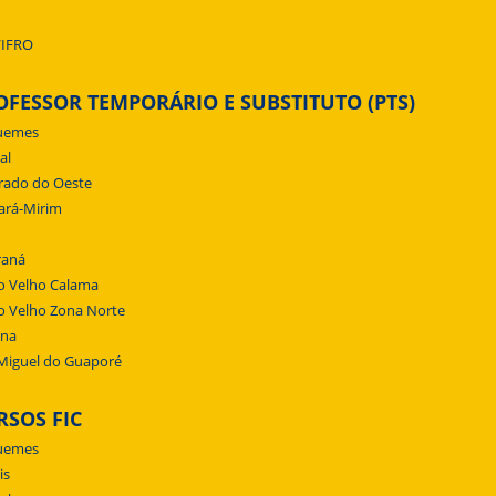
/IFRO
OFESSOR TEMPORÁRIO E SUBSTITUTO (PTS)
uemes
al
rado do Oeste
ará-Mirim
raná
o Velho Calama
o Velho Zona Norte
ena
Miguel do Guaporé
RSOS FIC
uemes
is