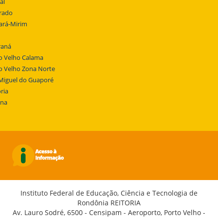
al
rado
ará-Mirim
raná
o Velho Calama
o Velho Zona Norte
Miguel do Guaporé
ria
ena
Instituto Federal de Educação, Ciência e Tecnologia de
Rondônia REITORIA
Av. Lauro Sodré, 6500 - Censipam - Aeroporto, Porto Velho -