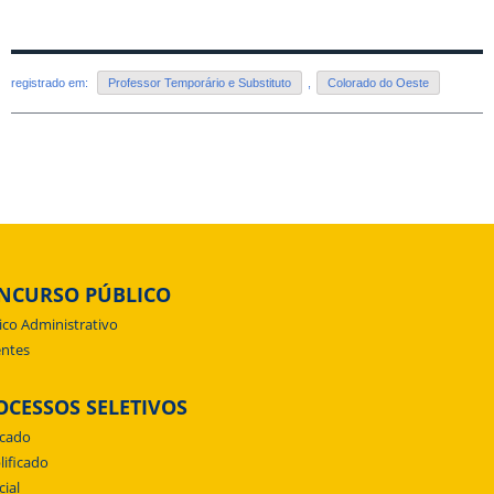
registrado em:
Professor Temporário e Substituto
,
Colorado do Oeste
NCURSO PÚBLICO
ico Administrativo
ntes
OCESSOS SELETIVOS
icado
lificado
cial