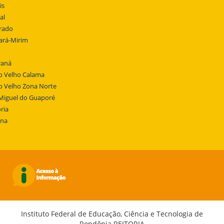
is
al
rado
ará-Mirim
raná
o Velho Calama
o Velho Zona Norte
Miguel do Guaporé
ria
ena
Instituto Federal de Educação, Ciência e Tecnologia de
Rondônia REITORIA