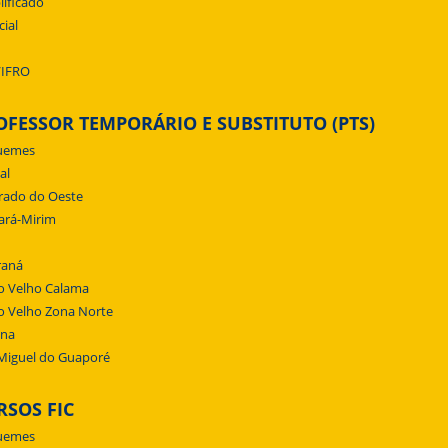
lificado
cial
/IFRO
OFESSOR TEMPORÁRIO E SUBSTITUTO (PTS)
uemes
al
rado do Oeste
ará-Mirim
raná
o Velho Calama
o Velho Zona Norte
ena
Miguel do Guaporé
RSOS FIC
uemes