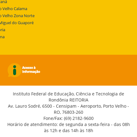
raná
o Velho Calama
o Velho Zona Norte
Miguel do Guaporé
ria
ena
Instituto Federal de Educação, Ciência e Tecnologia de
Rondônia REITORIA
Av. Lauro Sodré, 6500 - Censipam - Aeroporto, Porto Velho -
RO, 76803-260
Fone/Fax: (69) 2182-9600
Horário de atendimento: de segunda a sexta-feira - das 08h
às 12h e das 14h às 18h