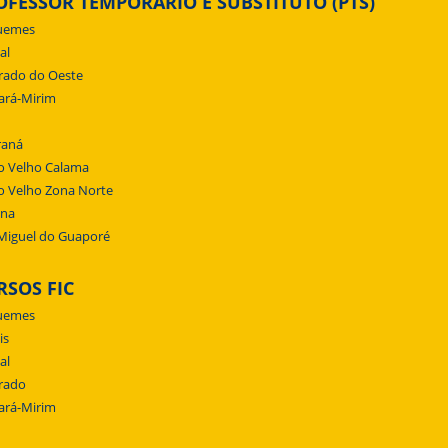
OFESSOR TEMPORÁRIO E SUBSTITUTO (PTS)
uemes
al
rado do Oeste
ará-Mirim
raná
o Velho Calama
o Velho Zona Norte
ena
Miguel do Guaporé
RSOS FIC
uemes
is
al
rado
ará-Mirim