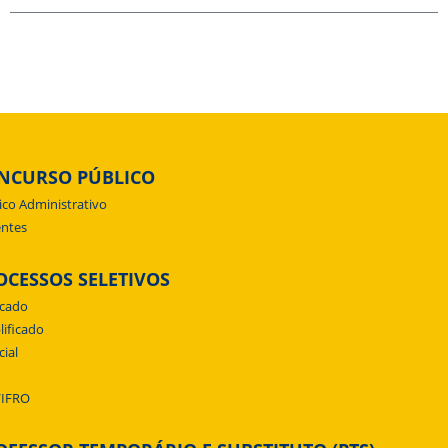
NCURSO PÚBLICO
ico Administrativo
ntes
OCESSOS SELETIVOS
icado
lificado
cial
/IFRO