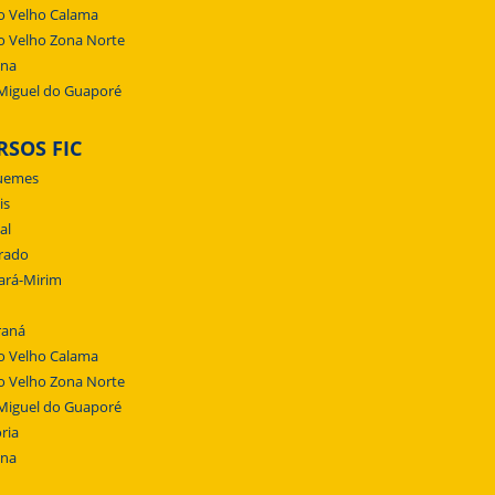
o Velho Calama
o Velho Zona Norte
ena
Miguel do Guaporé
RSOS FIC
uemes
is
al
rado
ará-Mirim
raná
o Velho Calama
o Velho Zona Norte
Miguel do Guaporé
ria
ena