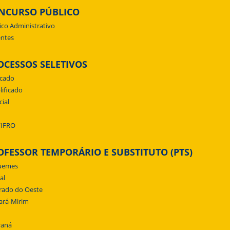
NCURSO PÚBLICO
ico Administrativo
ntes
OCESSOS SELETIVOS
icado
lificado
cial
/IFRO
OFESSOR TEMPORÁRIO E SUBSTITUTO (PTS)
uemes
al
rado do Oeste
ará-Mirim
raná