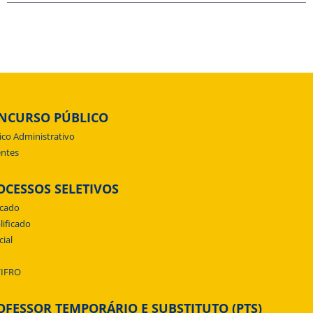
NCURSO PÚBLICO
ico Administrativo
ntes
OCESSOS SELETIVOS
icado
lificado
cial
/IFRO
OFESSOR TEMPORÁRIO E SUBSTITUTO (PTS)