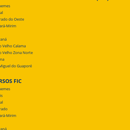
uemes
al
rado do Oeste
ará-Mirim
raná
o Velho Calama
o Velho Zona Norte
ena
Miguel do Guaporé
RSOS FIC
uemes
is
al
rado
ará-Mirim
raná