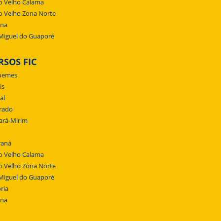
o Velho Calama
o Velho Zona Norte
ena
Miguel do Guaporé
RSOS FIC
uemes
is
al
rado
ará-Mirim
raná
o Velho Calama
o Velho Zona Norte
Miguel do Guaporé
ria
ena