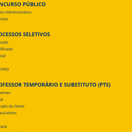
NCURSO PÚBLICO
ico Administrativo
ntes
OCESSOS SELETIVOS
icado
lificado
cial
/IFRO
OFESSOR TEMPORÁRIO E SUBSTITUTO (PTS)
uemes
al
rado do Oeste
ará-Mirim
raná