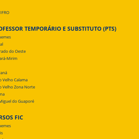
/IFRO
OFESSOR TEMPORÁRIO E SUBSTITUTO (PTS)
uemes
al
rado do Oeste
ará-Mirim
raná
o Velho Calama
o Velho Zona Norte
ena
Miguel do Guaporé
RSOS FIC
uemes
is