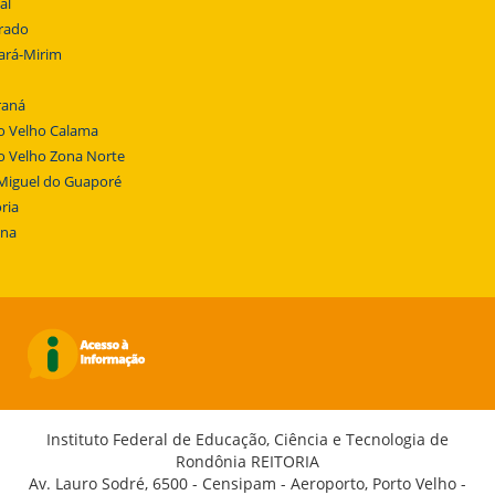
al
rado
ará-Mirim
raná
o Velho Calama
o Velho Zona Norte
Miguel do Guaporé
ria
ena
Instituto Federal de Educação, Ciência e Tecnologia de
Rondônia REITORIA
Av. Lauro Sodré, 6500 - Censipam - Aeroporto, Porto Velho -