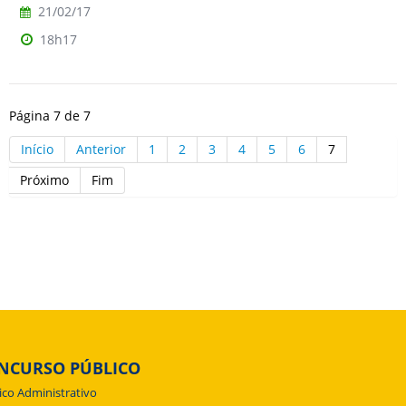
21/02/17
18h17
Página 7 de 7
Início
Anterior
1
2
3
4
5
6
7
Próximo
Fim
NCURSO PÚBLICO
ico Administrativo