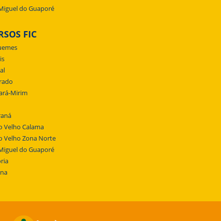
Miguel do Guaporé
RSOS FIC
uemes
is
al
rado
ará-Mirim
raná
o Velho Calama
o Velho Zona Norte
Miguel do Guaporé
ria
ena