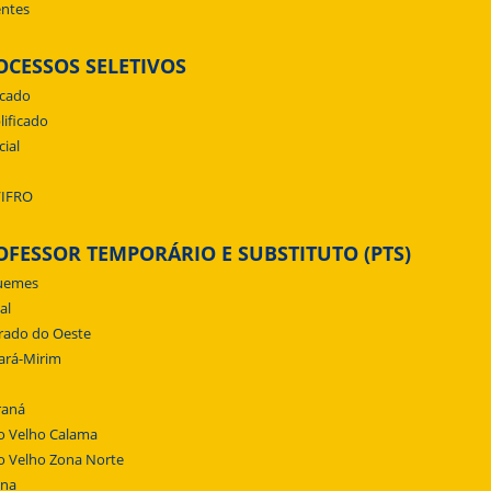
ntes
OCESSOS SELETIVOS
icado
lificado
cial
/IFRO
OFESSOR TEMPORÁRIO E SUBSTITUTO (PTS)
uemes
al
rado do Oeste
ará-Mirim
raná
o Velho Calama
o Velho Zona Norte
ena