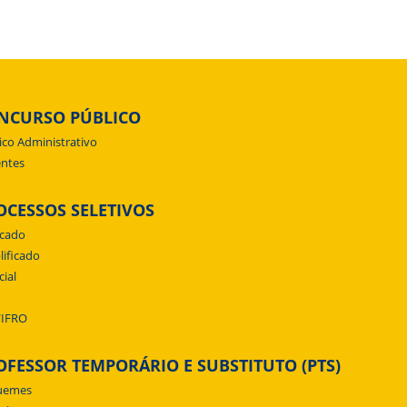
NCURSO PÚBLICO
ico Administrativo
ntes
OCESSOS SELETIVOS
icado
lificado
cial
/IFRO
OFESSOR TEMPORÁRIO E SUBSTITUTO (PTS)
uemes