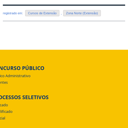
registrado em:
Cursos de Extensão
,
Zona Norte (Extensão)
NCURSO PÚBLICO
ico Administrativo
ntes
OCESSOS SELETIVOS
icado
lificado
cial