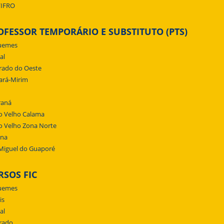
/IFRO
OFESSOR TEMPORÁRIO E SUBSTITUTO (PTS)
uemes
al
rado do Oeste
ará-Mirim
raná
o Velho Calama
o Velho Zona Norte
ena
Miguel do Guaporé
RSOS FIC
uemes
is
al
rado