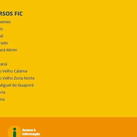
RSOS FIC
uemes
is
al
rado
ará-Mirim
raná
o Velho Calama
o Velho Zona Norte
Miguel do Guaporé
ria
ena