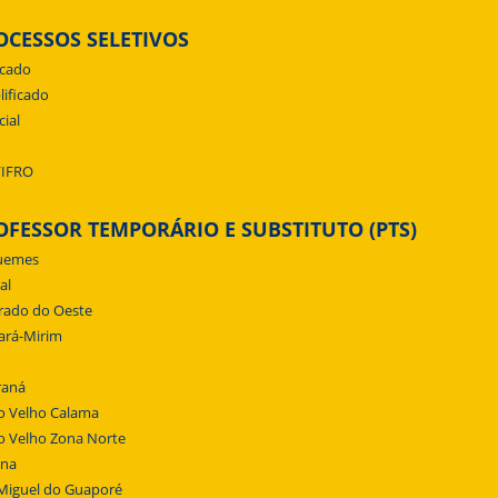
OCESSOS SELETIVOS
icado
lificado
cial
/IFRO
OFESSOR TEMPORÁRIO E SUBSTITUTO (PTS)
uemes
al
rado do Oeste
ará-Mirim
raná
o Velho Calama
o Velho Zona Norte
ena
Miguel do Guaporé