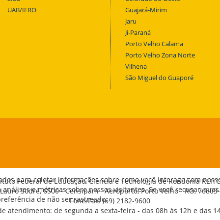
UAB/IFRO
Guajará-Mirim
Jaru
Ji-Paraná
Porto Velho Calama
Porto Velho Zona Norte
Vilhena
São Miguel do Guaporé
ados para coletar informações sobre como você interage com noss
tituto Federal de Educação, Ciência e Tecnologia de Rondônia REIT
análises e métricas sobre nossos visitantes. Se você recusar, suas
 Lauro Sodré, 6500 - Censipam - Aeroporto, Porto Velho - RO, 76803
eferência de não ser rastreado.
Fone/Fax: (69) 2182-9600
de atendimento: de segunda a sexta-feira - das 08h às 12h e das 1