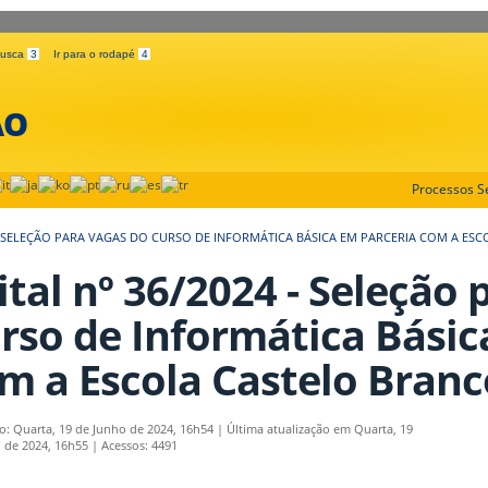
 busca
3
Ir para o rodapé
4
ÃO
Processos Se
4 - SELEÇÃO PARA VAGAS DO CURSO DE INFORMÁTICA BÁSICA EM PARCERIA COM A ES
ital nº 36/2024 - Seleção
rso de Informática Básic
m a Escola Castelo Branc
o: Quarta, 19 de Junho de 2024, 16h54
|
Última atualização em Quarta, 19
 de 2024, 16h55
|
Acessos: 4491