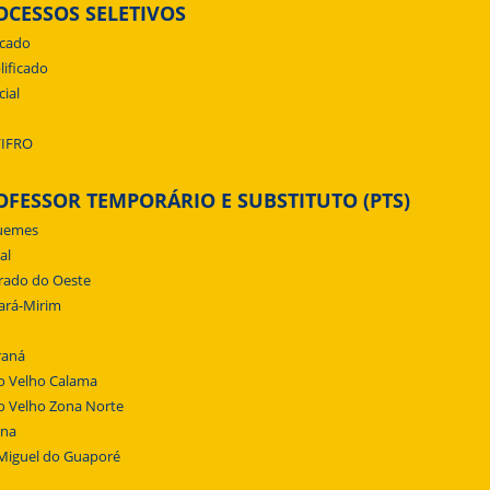
OCESSOS SELETIVOS
icado
lificado
cial
/IFRO
OFESSOR TEMPORÁRIO E SUBSTITUTO (PTS)
uemes
al
rado do Oeste
ará-Mirim
raná
o Velho Calama
o Velho Zona Norte
ena
Miguel do Guaporé