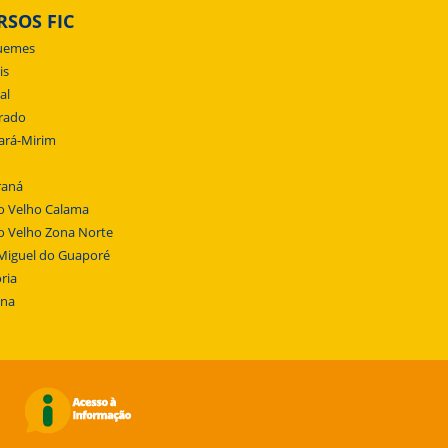
RSOS FIC
uemes
is
al
rado
ará-Mirim
raná
o Velho Calama
o Velho Zona Norte
Miguel do Guaporé
ria
ena