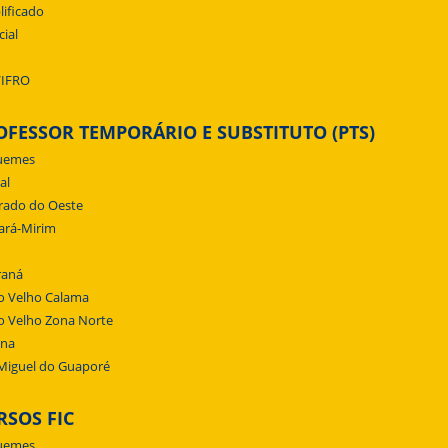
lificado
cial
/IFRO
OFESSOR TEMPORÁRIO E SUBSTITUTO (PTS)
uemes
al
rado do Oeste
ará-Mirim
raná
o Velho Calama
o Velho Zona Norte
ena
Miguel do Guaporé
RSOS FIC
uemes