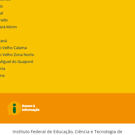
is
al
rado
ará-Mirim
raná
o Velho Calama
o Velho Zona Norte
Miguel do Guaporé
ria
ena
Instituto Federal de Educação, Ciência e Tecnologia de