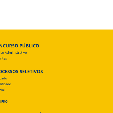
NCURSO PÚBLICO
ico Administrativo
ntes
OCESSOS SELETIVOS
icado
lificado
cial
/IFRO