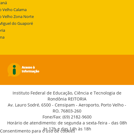
raná
o Velho Calama
o Velho Zona Norte
Miguel do Guaporé
ria
ena
Instituto Federal de Educação, Ciência e Tecnologia de
Rondônia REITORIA
Av. Lauro Sodré, 6500 - Censipam - Aeroporto, Porto Velho -
RO, 76803-260
Fone/Fax: (69) 2182-9600
Horário de atendimento: de segunda a sexta-feira - das 08h
às 12h e das 14h às 18h
Consentimento para o uso de cookies