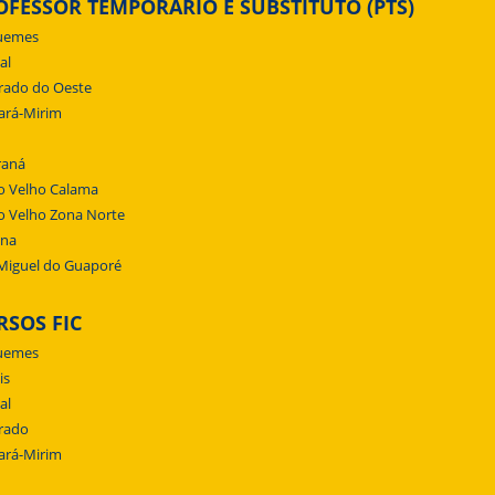
OFESSOR TEMPORÁRIO E SUBSTITUTO (PTS)
uemes
al
rado do Oeste
ará-Mirim
raná
o Velho Calama
o Velho Zona Norte
ena
Miguel do Guaporé
RSOS FIC
uemes
is
al
rado
ará-Mirim