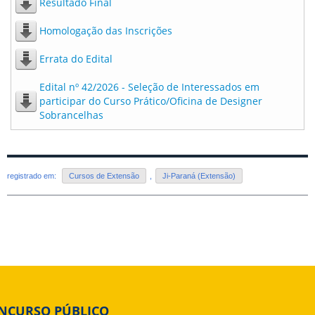
Resultado Final
Homologação das Inscrições
Errata do Edital
Edital nº 42/2026 - Seleção de Interessados em
participar do Curso Prático/Oficina de Designer
Sobrancelhas
registrado em:
Cursos de Extensão
,
Ji-Paraná (Extensão)
NCURSO PÚBLICO