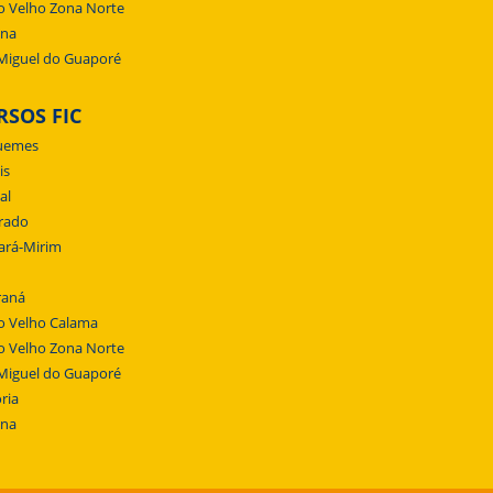
o Velho Zona Norte
ena
Miguel do Guaporé
RSOS FIC
uemes
is
al
rado
ará-Mirim
raná
o Velho Calama
o Velho Zona Norte
Miguel do Guaporé
ria
ena