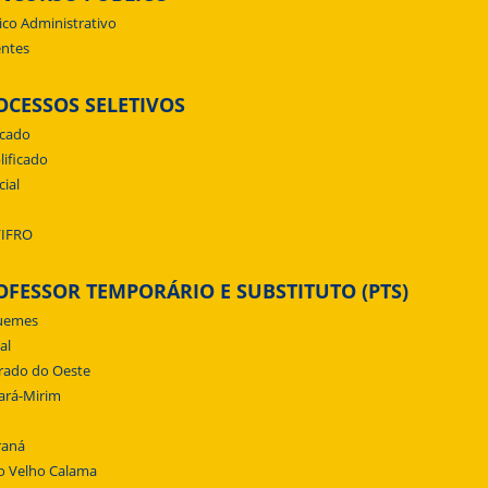
ico Administrativo
ntes
OCESSOS SELETIVOS
icado
lificado
cial
/IFRO
OFESSOR TEMPORÁRIO E SUBSTITUTO (PTS)
uemes
al
rado do Oeste
ará-Mirim
raná
o Velho Calama