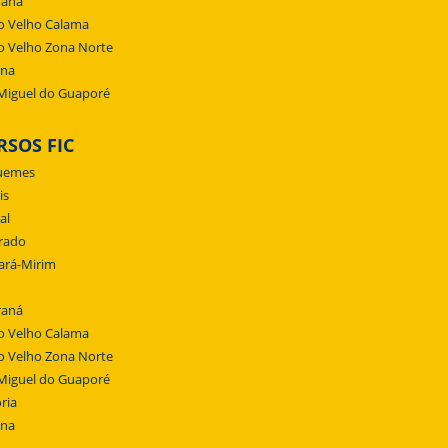
raná
o Velho Calama
o Velho Zona Norte
ena
Miguel do Guaporé
RSOS FIC
uemes
is
al
rado
ará-Mirim
raná
o Velho Calama
o Velho Zona Norte
Miguel do Guaporé
ria
ena