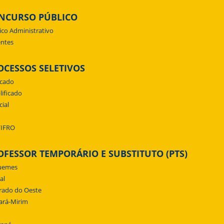
NCURSO PÚBLICO
ico Administrativo
ntes
OCESSOS SELETIVOS
icado
lificado
cial
/IFRO
OFESSOR TEMPORÁRIO E SUBSTITUTO (PTS)
uemes
al
rado do Oeste
ará-Mirim