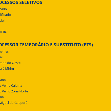
OCESSOS SELETIVOS
icado
lificado
cial
/IFRO
OFESSOR TEMPORÁRIO E SUBSTITUTO (PTS)
uemes
al
rado do Oeste
ará-Mirim
raná
o Velho Calama
o Velho Zona Norte
ena
Miguel do Guaporé