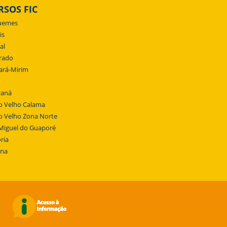
RSOS FIC
uemes
is
al
rado
ará-Mirim
raná
o Velho Calama
o Velho Zona Norte
Miguel do Guaporé
ria
ena