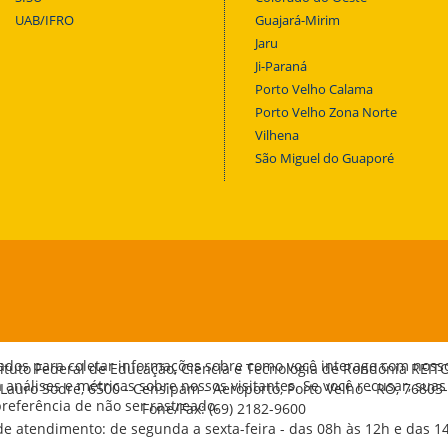
UAB/IFRO
Guajará-Mirim
Jaru
Ji-Paraná
Porto Velho Calama
Porto Velho Zona Norte
Vilhena
São Miguel do Guaporé
ados para coletar informações sobre como você interage com noss
tituto Federal de Educação, Ciência e Tecnologia de Rondônia REIT
análises e métricas sobre nossos visitantes. Se você recusar, suas
 Lauro Sodré, 6500 - Censipam - Aeroporto, Porto Velho - RO, 76803
eferência de não ser rastreado.
Fone/Fax: (69) 2182-9600
de atendimento: de segunda a sexta-feira - das 08h às 12h e das 1