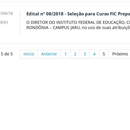
/04/18
Edital nº 08/2018 - Seleção para Curso FIC Pre
O DIRETOR DO INSTITUTO FEDERAL DE EDUCAÇÃO, C
5h01
RONDÔNIA – CAMPUS JARU, no uso de suas atribuiçõe
 5 de 5
Início
Anterior
1
2
3
4
5
Próximo