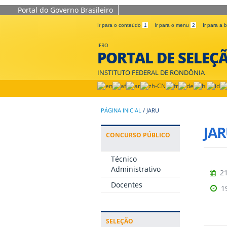
Portal do Governo Brasileiro
Ir para o conteúdo
1
Ir para o menu
2
Ir para a
IFRO
PORTAL DE SELEÇ
INSTITUTO FEDERAL DE RONDÔNIA
PÁGINA INICIAL
/
JARU
JAR
CONCURSO PÚBLICO
Técnico
Administrativo
21
Docentes
1
SELEÇÃO