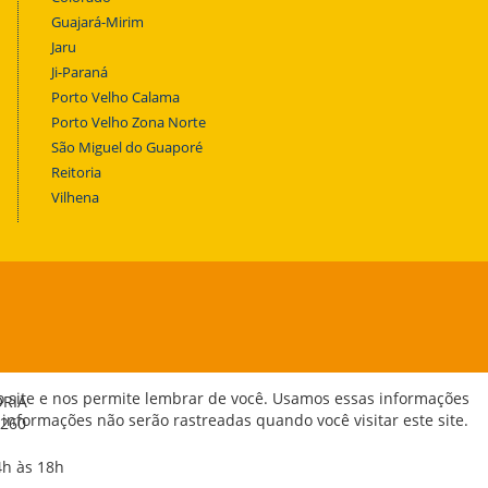
Guajará-Mirim
Jaru
Ji-Paraná
Porto Velho Calama
Porto Velho Zona Norte
São Miguel do Guaporé
Reitoria
Vilhena
o site e nos permite lembrar de você. Usamos essas informações
ORIA
 informações não serão rastreadas quando você visitar este site.
-260
4h às 18h