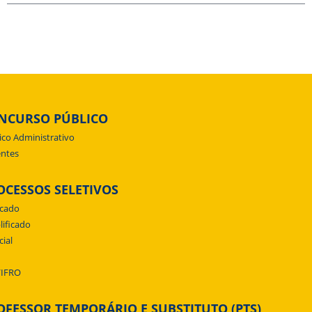
NCURSO PÚBLICO
ico Administrativo
ntes
OCESSOS SELETIVOS
icado
lificado
cial
/IFRO
OFESSOR TEMPORÁRIO E SUBSTITUTO (PTS)