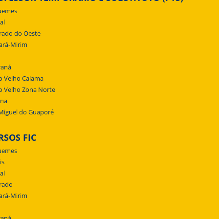
uemes
al
rado do Oeste
ará-Mirim
raná
o Velho Calama
o Velho Zona Norte
ena
Miguel do Guaporé
RSOS FIC
uemes
is
al
rado
ará-Mirim
raná